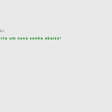
ção
cite um nova senha abaixo!